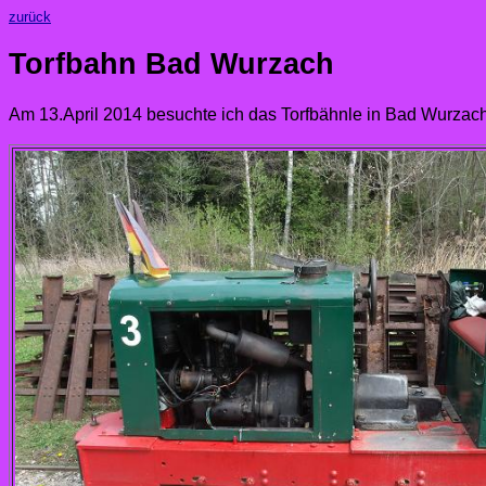
zurück
Torfbahn Bad Wurzach
Am 13.April 2014 besuchte ich das Torfbähnle in Bad Wurzach. 