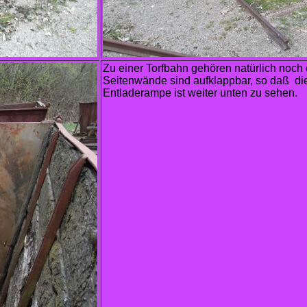
Zu einer Torfbahn gehören natürlich noch 
Seitenwände sind aufklappbar, so daß di
Entladerampe ist weiter unten zu sehen.