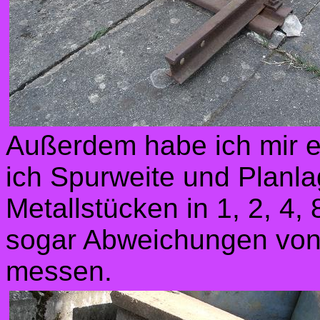
Außerdem habe ich mir e
ich Spurweite und Planl
Metallstücken in 1, 2, 4
sogar Abweichungen von
messen.