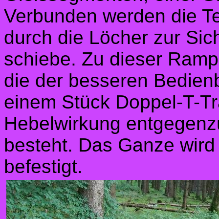
Verbunden werden die Tei
durch die Löcher zur Sic
schiebe.
Zu dieser Rampe
die der besseren Bedien
einem Stück Doppel-T-Tr
Hebelwirkung entgegenz
besteht. Das Ganze wird
befestigt.